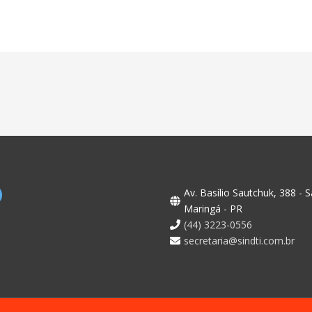
Av. Basílio Sautchuk, 388 - S
Maringá - PR
(44) 3223-0556
secretaria@sindti.com.br